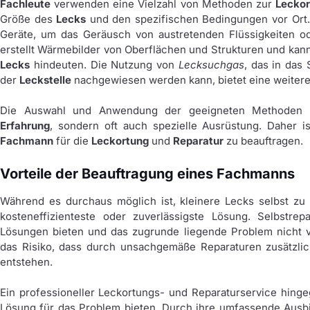
Fachleute
verwenden eine Vielzahl von Methoden zur
Leckor
Größe des
Lecks
und den spezifischen Bedingungen vor Ort
Geräte, um das Geräusch von austretenden Flüssigkeiten 
erstellt Wärmebilder von Oberflächen und Strukturen und kan
Lecks
hindeuten. Die Nutzung von
Lecksuchgas
, das in das 
der
Leckstelle
nachgewiesen werden kann, bietet eine weiter
Die Auswahl und Anwendung der geeigneten Methoden e
Erfahrung
, sondern oft auch spezielle Ausrüstung. Daher i
Fachmann
für die
Leckortung
und
Reparatur
zu beauftragen.
Vorteile der Beauftragung eines Fachmanns
Während es durchaus möglich ist, kleinere Lecks selbst zu r
kosteneffizienteste oder zuverlässigste Lösung. Selbstre
Lösungen bieten und das zugrunde liegende Problem nicht 
das Risiko, dass durch unsachgemäße Reparaturen zusätzlic
entstehen.
Ein professioneller Leckortungs- und Reparaturservice hin
Lösung für das Problem bieten. Durch ihre umfassende Ausbi