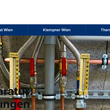
nst Wien
Klempner Wien
Ther
ratur:
ungen