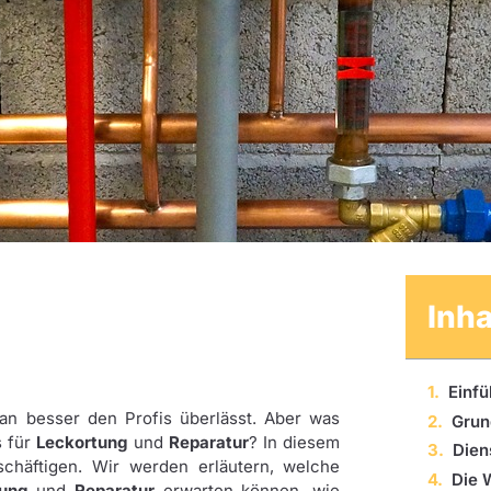
Inha
Einf
n besser den Profis überlässt. Aber was
Grun
s für
Leckortung
und
Reparatur
? In diesem
Dien
schäftigen. Wir werden erläutern, welche
ung
und
Reparatur
erwarten können, wie