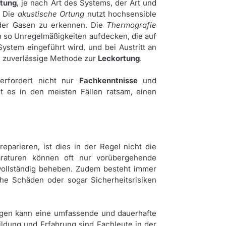
tung
, je nach Art des Systems, der Art und
. Die
akustische Ortung
nutzt hochsensible
oder Gasen zu erkennen. Die
Thermografie
n so Unregelmäßigkeiten aufdecken, die auf
System eingeführt wird, und bei Austritt an
e zuverlässige Methode zur
Leckortung
.
rfordert nicht nur
Fachkenntnisse
und
st es in den meisten Fällen ratsam, einen
eparieren, ist dies in der Regel nicht die
paraturen können oft nur vorübergehende
vollständig beheben. Zudem besteht immer
he Schäden oder sogar Sicherheitsrisiken
gegen kann eine umfassende und dauerhafte
ldung und Erfahrung sind Fachleute in der